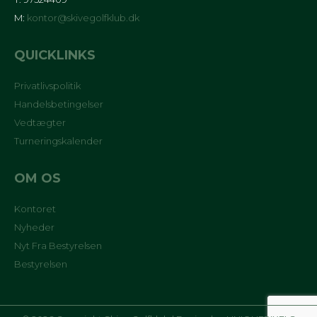
M:
kontor@skivegolfklub.dk
QUICKLINKS
Privatlivspolitik
Handelsbetingelser
Vedtægter
Turneringskalender
OM OS
Kontoret
Nyheder
Nyt Fra Bestyrelsen
Bestyrelsen