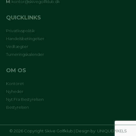
M:
kontor@skivegolfklub.dk
QUICKLINKS
Privatlivspolitik
Handelsbetingelser
Vedtægter
Turneringskalender
OM OS
Kontoret
Nyheder
Nyt Fra Bestyrelsen
Bestyrelsen
© 2026 Copyright Skive Golfklub | Design by:
UNIQUEPIXELS