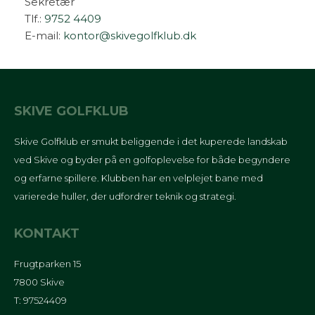
Sekretær
Tlf.:
9752 4409
E-mail:
kontor@skivegolfklub.dk
SKIVE GOLFKLUB
Skive Golfklub er smukt beliggende i det kuperede landskab
ved Skive og byder på en golfoplevelse for både begyndere
og erfarne spillere. Klubben har en velplejet bane med
varierede huller, der udfordrer teknik og strategi.
KONTAKT
Frugtparken 15
7800 Skive
T: 97524409