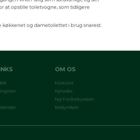
r at opstille toiletvogne, som tidligere
 køkkenet og dametoilettet i brug snarest.
INKS
OM OS
itik
Kontoret
ingelser
Nyheder
Nyt Fra Bestyrelsen
kalender
Bestyrelsen