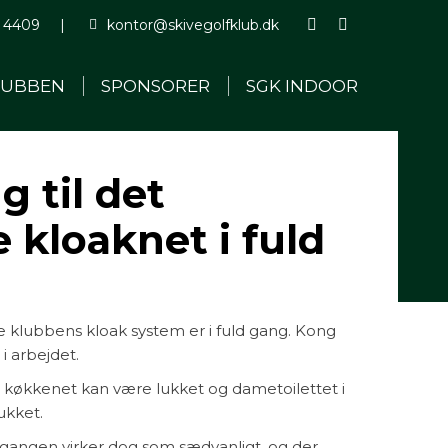
 4409
|
kontor@skivegolfklub.dk
Facebook
Instagram
page
page
LUBBEN
SPONSORER
SGK INDOOR
opens
opens
in
in
new
new
window
window
g til det
e kloaknet i fuld
 klubbens kloak system er i fuld gang. Kong
 i arbejdet.
 køkkenet kan være lukket og dametoilettet i
kket.
å gangen virker dog som sædvanligt, og der