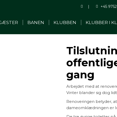
Search:
|
+45 9752
GÆSTER
BANEN
KLUBBEN
KLUBBER I K
Tilslutnin
offentlig
gang
Arbejdet med at renovere
Vinter blander sig dog lidt
Renoveringen betyder, at
dameomklædningen er lu
De tre øvrige toiletter p