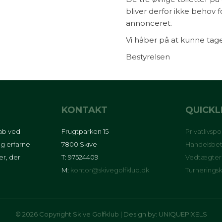
bliver derfor ikke behov fo
annonceret.
Vi håber på at kunne tage
Bestyrelsen
KONTAKT
QUICKL
kab ved
Frugtparken 15
Privatlivspol
g erfarne
7800 Skive
Handelsbet
er, der
T: 97524409
Vedtægter
M:
kontor@skivegolfklub.dk
Turnerings
© 2026 Copyright Skive Golfklub | Design by:
UNIQUEPIXELS