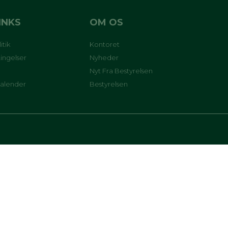
INKS
OM OS
itik
Kontoret
ingelser
Nyheder
Nyt Fra Bestyrelsen
kalender
Bestyrelsen