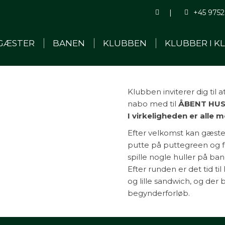
Search:
|
+45 9752
GÆSTER
BANEN
KLUBBEN
KLUBBER I K
Klubben inviterer dig til 
nabo med til
ÅBENT HU
I virkeligheden er alle
Efter velkomst kan gæste
putte på puttegreen og får 
spille nogle huller på ban
Efter runden er det tid ti
og lille sandwich, og der 
begynderforløb.