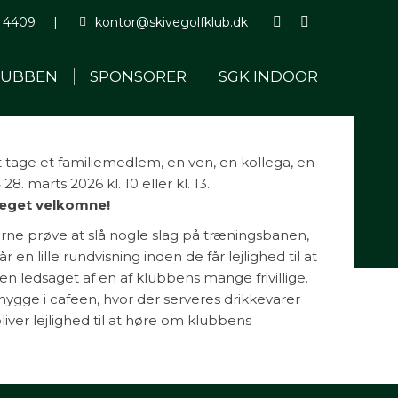
 4409
|
kontor@skivegolfklub.dk
Facebook
Instagram
page
page
LUBBEN
SPONSORER
SGK INDOOR
opens
opens
in
in
new
new
window
window
at tage et familiemedlem, en ven, en kollega, en
S
28. marts 2026 kl. 10 eller kl. 13.
 meget velkomne!
rne prøve at slå nogle slag på træningsbanen,
en lille rundvisning inden de får lejlighed til at
en ledsaget af en af klubbens mange frivillige.
l hygge i cafeen, hvor der serveres drikkevarer
bliver lejlighed til at høre om klubbens