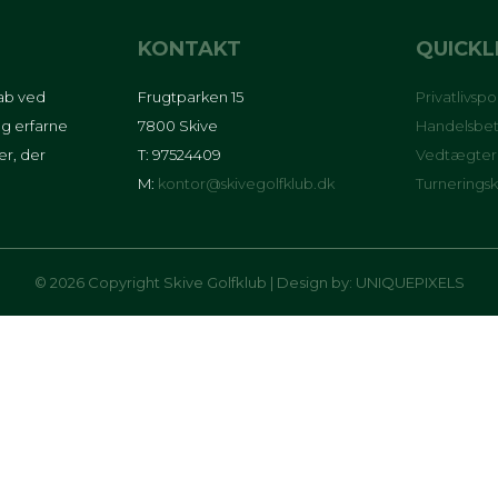
KONTAKT
QUICKL
kab ved
Frugtparken 15
Privatlivspol
g erfarne
7800 Skive
Handelsbet
er, der
T: 97524409
Vedtægter
M:
kontor@skivegolfklub.dk
Turnerings
© 2026 Copyright Skive Golfklub | Design by:
UNIQUEPIXELS